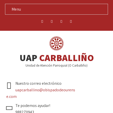
Menu
UAP
CARBALLIÑO
Unidad de Atención Parroquial (O Carballiño)
Nuestro correo electrónico
uapcarballino@obispadodeourens
e.com
Te podemos ayudar!
988270943