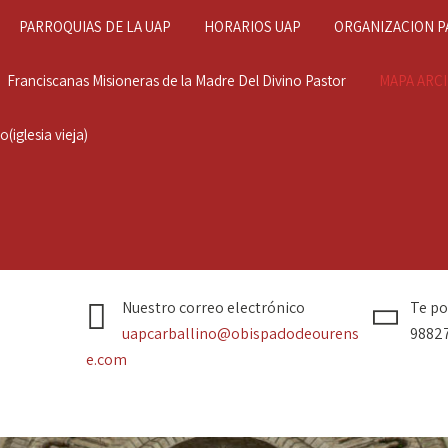
PARROQUIAS DE LA UAP
HORARIOS UAP
ORGANIZACION P
Franciscanas Misioneras de la Madre Del Divino Pastor
MAPA ARC
(iglesia vieja)
Nuestro correo electrónico
Te p
uapcarballino@obispadodeourens
9882
e.com