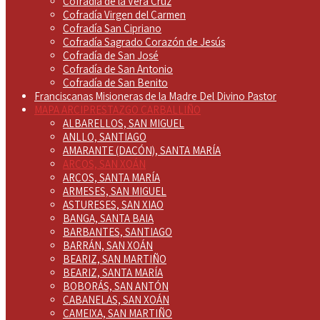
Cofradía de la Vera Cruz
Cofradía Virgen del Carmen
Cofradía San Cipriano
Cofradía Sagrado Corazón de Jesús
Cofradía de San José
Cofradía de San Antonio
Cofradía de San Benito
Franciscanas Misioneras de la Madre Del Divino Pastor
MAPA ARCIPRESTAZGO CARBALLIÑO
ALBARELLOS, SAN MIGUEL
ANLLO, SANTIAGO
AMARANTE (DACÓN), SANTA MARÍA
ARCOS, SAN XOÁN
ARCOS, SANTA MARÍA
ARMESES, SAN MIGUEL
ASTURESES, SAN XIAO
BANGA, SANTA BAIA
BARBANTES, SANTIAGO
BARRÁN, SAN XOÁN
BEARIZ, SAN MARTIÑO
BEARIZ, SANTA MARÍA
BOBORÁS, SAN ANTÓN
CABANELAS, SAN XOÁN
CAMEIXA, SAN MARTIÑO