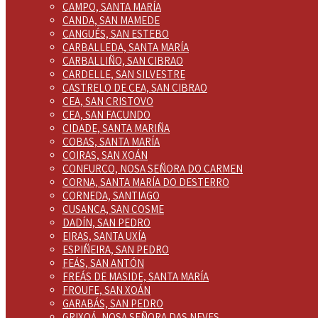
CAMPO, SANTA MARÍA
CANDA, SAN MAMEDE
CANGUÉS, SAN ESTEBO
CARBALLEDA, SANTA MARÍA
CARBALLIÑO, SAN CIBRAO
CARDELLE, SAN SILVESTRE
CASTRELO DE CEA, SAN CIBRAO
CEA, SAN CRISTOVO
CEA, SAN FACUNDO
CIDADE, SANTA MARIÑA
COBAS, SANTA MARÍA
COIRAS, SAN XOÁN
CONFURCO, NOSA SEÑORA DO CARMEN
CORNA, SANTA MARÍA DO DESTERRO
CORNEDA, SANTIAGO
CUSANCA, SAN COSME
DADÍN, SAN PEDRO
EIRAS, SANTA UXÍA
ESPIÑEIRA, SAN PEDRO
FEÁS, SAN ANTÓN
FREÁS DE MASIDE, SANTA MARÍA
FROUFE, SAN XOÁN
GARABÁS, SAN PEDRO
GRIXOÁ, NOSA SEÑORA DAS NEVES