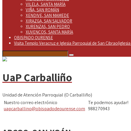
VILELA, SANTA MARÍA
VIÑA, SAN ROMÁN
XENDIVE, SAN MAMEDE
XIRAZGA, SAN SALVADOR
XURENZAS, SAN PEDRO
XUVENCOS, SANTA MARÍA
OBISPADO OURENSE
Visita Templo Veracruz e Iglesia Parroquial de San Cibrao(iglesia 
UaP Carballiño
Unidad de Atención Parroquial (O Carballiño)
Nuestro correo electrónico
Te podemos ayudar!
uapcarballino@obispadodeourense.com
988270943