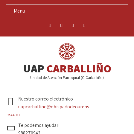
Menu
UAP
CARBALLIÑO
Unidad de Atención Parroquial (O Carballiño)
Nuestro correo electrónico
uapcarballino@obispadodeourens
e.com
Te podemos ayudar!
988270943