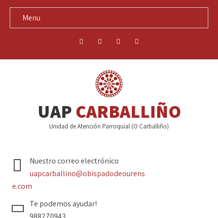
Menu
UAP
CARBALLIÑO
Unidad de Atención Parroquial (O Carballiño)
Nuestro correo electrónico
uapcarballino@obispadodeourens
e.com
Te podemos ayudar!
988270943