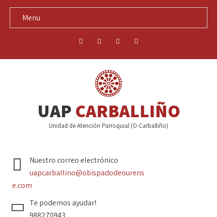
Menu
UAP
CARBALLIÑO
Unidad de Atención Parroquial (O Carballiño)
Nuestro correo electrónico
uapcarballino@obispadodeourens
e.com
Te podemos ayudar!
988270943