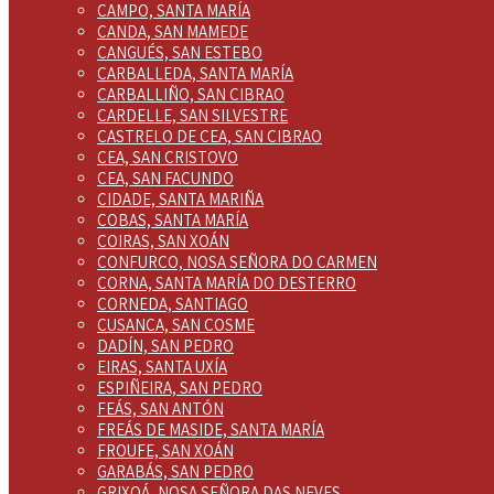
CAMPO, SANTA MARÍA
CANDA, SAN MAMEDE
CANGUÉS, SAN ESTEBO
CARBALLEDA, SANTA MARÍA
CARBALLIÑO, SAN CIBRAO
CARDELLE, SAN SILVESTRE
CASTRELO DE CEA, SAN CIBRAO
CEA, SAN CRISTOVO
CEA, SAN FACUNDO
CIDADE, SANTA MARIÑA
COBAS, SANTA MARÍA
COIRAS, SAN XOÁN
CONFURCO, NOSA SEÑORA DO CARMEN
CORNA, SANTA MARÍA DO DESTERRO
CORNEDA, SANTIAGO
CUSANCA, SAN COSME
DADÍN, SAN PEDRO
EIRAS, SANTA UXÍA
ESPIÑEIRA, SAN PEDRO
FEÁS, SAN ANTÓN
FREÁS DE MASIDE, SANTA MARÍA
FROUFE, SAN XOÁN
GARABÁS, SAN PEDRO
GRIXOÁ, NOSA SEÑORA DAS NEVES