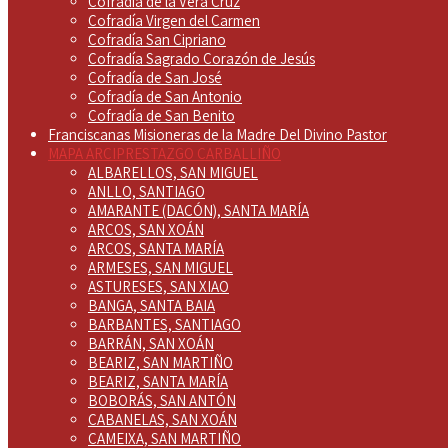
Cofradía de la Vera Cruz
Cofradía Virgen del Carmen
Cofradía San Cipriano
Cofradía Sagrado Corazón de Jesús
Cofradía de San José
Cofradía de San Antonio
Cofradía de San Benito
Franciscanas Misioneras de la Madre Del Divino Pastor
MAPA ARCIPRESTAZGO CARBALLIÑO
ALBARELLOS, SAN MIGUEL
ANLLO, SANTIAGO
AMARANTE (DACÓN), SANTA MARÍA
ARCOS, SAN XOÁN
ARCOS, SANTA MARÍA
ARMESES, SAN MIGUEL
ASTURESES, SAN XIAO
BANGA, SANTA BAIA
BARBANTES, SANTIAGO
BARRÁN, SAN XOÁN
BEARIZ, SAN MARTIÑO
BEARIZ, SANTA MARÍA
BOBORÁS, SAN ANTÓN
CABANELAS, SAN XOÁN
CAMEIXA, SAN MARTIÑO