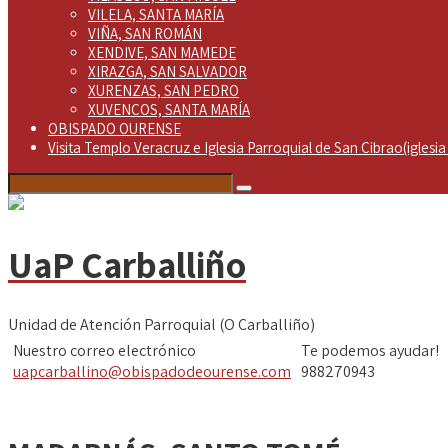
VILELA, SANTA MARÍA
VIÑA, SAN ROMÁN
XENDIVE, SAN MAMEDE
XIRAZGA, SAN SALVADOR
XURENZAS, SAN PEDRO
XUVENCOS, SANTA MARÍA
OBISPADO OURENSE
Visita Templo Veracruz e Iglesia Parroquial de San Cibrao(iglesia 
UaP Carballiño
Unidad de Atención Parroquial (O Carballiño)
Nuestro correo electrónico
Te podemos ayudar!
uapcarballino@obispadodeourense.com
988270943