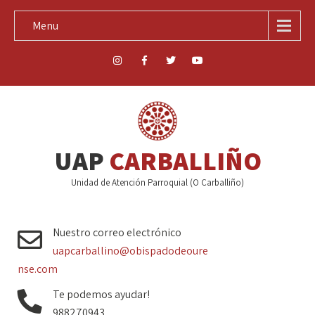
Menu
UAP
CARBALLIÑO
Unidad de Atención Parroquial (O Carballiño)
Nuestro correo electrónico
uapcarballino@obispadodeoure
nse.com
Te podemos ayudar!
988270943