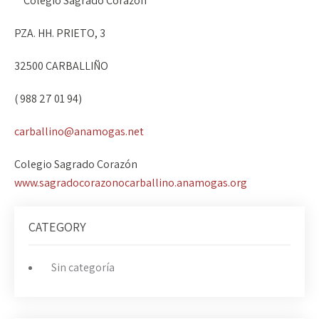
* Colegio Sagrado Corazón
PZA. HH. PRIETO, 3
32500 CARBALLIÑO
( 988 27 01 94)
carballino@anamogas.net
Colegio Sagrado Corazón
www.sagradocorazonocarballino.anamogas.org
CATEGORY
Sin categoría