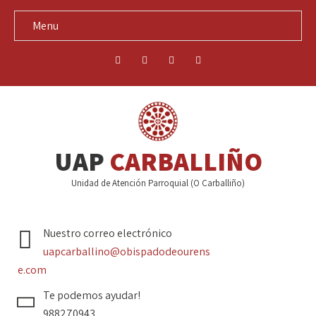
Menu
UAP
CARBALLIÑO
Unidad de Atención Parroquial (O Carballiño)
Nuestro correo electrónico
uapcarballino@obispadodeourens
e.com
Te podemos ayudar!
988270943