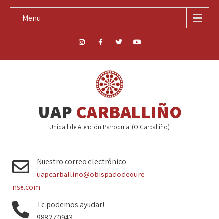
Menu
UAP
CARBALLIÑO
Unidad de Atención Parroquial (O Carballiño)
Nuestro correo electrónico
uapcarballino@obispadodeoure
nse.com
Te podemos ayudar!
988270943