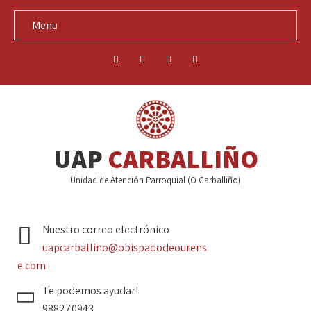
Menu
UAP
CARBALLIÑO
Unidad de Atención Parroquial (O Carballiño)
Nuestro correo electrónico
uapcarballino@obispadodeourens
e.com
Te podemos ayudar!
988270943