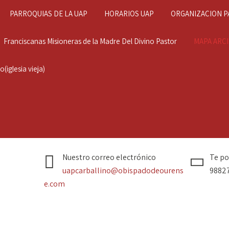
PARROQUIAS DE LA UAP
HORARIOS UAP
ORGANIZACION P
Franciscanas Misioneras de la Madre Del Divino Pastor
MAPA ARC
(iglesia vieja)
Nuestro correo electrónico
Te p
uapcarballino@obispadodeourens
9882
e.com