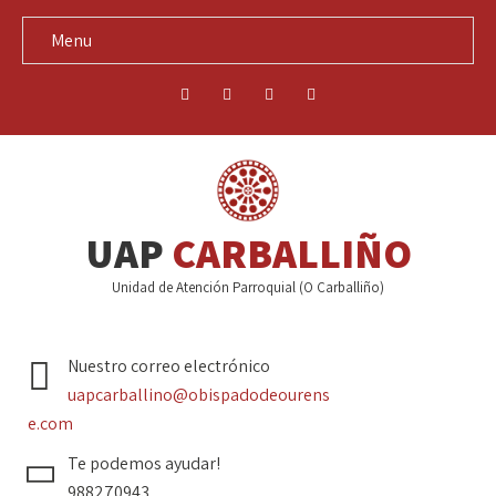
Menu
UAP
CARBALLIÑO
Unidad de Atención Parroquial (O Carballiño)
Nuestro correo electrónico
uapcarballino@obispadodeourens
e.com
Te podemos ayudar!
988270943